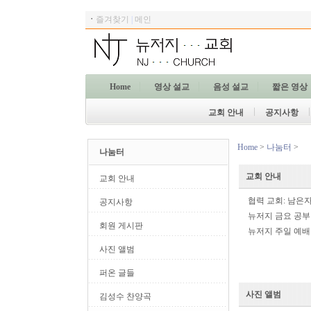
ㆍ
즐겨찾기
|
메인
Home
영상 설교
음성 설교
짧은 영상
교회 안내
공지사항
Home
>
나눔터
>
나눔터
교회 안내
교회 안내
협력 교회: 남은
공지사항
뉴저지 금요 공부 
회원 게시판
뉴저지 주일 예배 
사진 앨범
퍼온 글들
사진 앨범
김성수 찬양곡