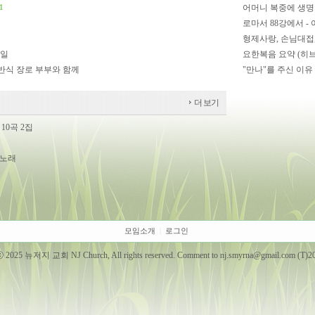
어머니 복중에 생명의
1
로마서 88강에서 -
형제사랑, 손님대접,
6일
요한복음 요약 (히브
반식 장로 부부와 함께
"만나"를 주신 이유 
더 보기
10곡 2집
 노래
모임소개
|
로그인
ⓒ 2025 뉴저지 교회 NJ Church, All rights reserved. Comment to
nj.smyrna@gmail.com
(T)2