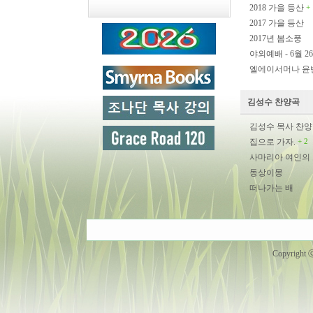
2018 가을 등산
+ 
2017 가을 등산
2017년 봄소풍
야외예배 - 6월 2
엘에이서머나 윤
김성수 찬양곡
김성수 목사 찬양 
집으로 가자.
+ 2
사마리아 여인의
동상이몽
떠나가는 배
Copyright 