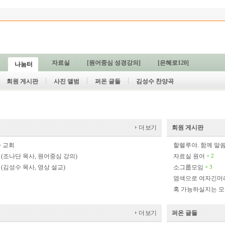
자료실
[원어중심 성경강의]
[은혜로120]
나눔터
회원 게시판
사진 앨범
퍼온 글들
김성수 찬양곡
더 보기
회원 게시판
자 교회
할렐루야. 함께 말
(조나단 목사, 원어중심 강의)
자료실 원어
+ 2
(김성수 목사, 영상 설교)
소그룹모임
+ 3
염색으로 여자긴머리
혹 가능하실지는 
더 보기
퍼온 글들