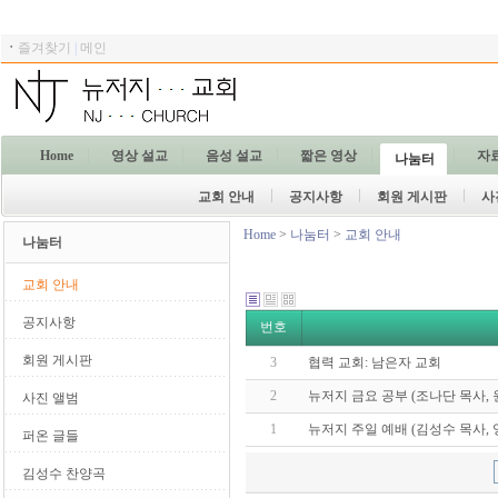
ㆍ
즐겨찾기
|
메인
Home
영상 설교
음성 설교
짧은 영상
자
나눔터
교회 안내
공지사항
회원 게시판
사
Home
>
나눔터
>
교회 안내
나눔터
교회 안내
공지사항
번호
회원 게시판
3
협력 교회: 남은자 교회
2
뉴저지 금요 공부 (조나단 목사,
사진 앨범
1
뉴저지 주일 예배 (김성수 목사, 
퍼온 글들
김성수 찬양곡