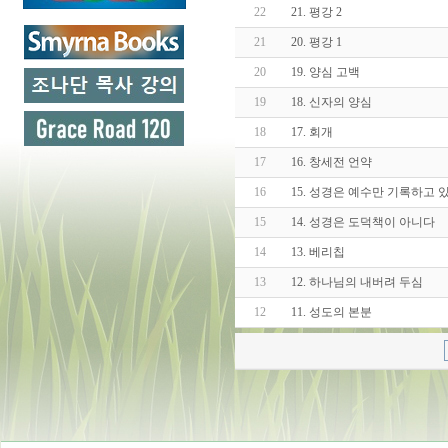
22
21. 평강 2
21
20. 평강 1
20
19. 양심 고백
19
18. 신자의 양심
18
17. 회개
17
16. 창세전 언약
16
15. 성경은 예수만 기록하고 
15
14. 성경은 도덕책이 아니다
14
13. 베리칩
13
12. 하나님의 내버려 두심
12
11. 성도의 본분