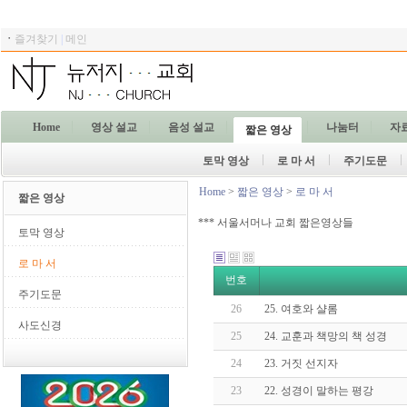
ㆍ
즐겨찾기
|
메인
Home
영상 설교
음성 설교
나눔터
자
짧은 영상
토막 영상
로 마 서
주기도문
Home
>
짧은 영상
>
로 마 서
짧은 영상
***
서울서머나 교회 짧은영상들
토막 영상
로 마 서
번호
주기도문
26
25. 여호와 샬롬
사도신경
25
24. 교훈과 책망의 책 성경
24
23. 거짓 선지자
23
22. 성경이 말하는 평강