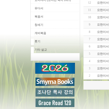
오바댜서 (조나단 목사 2021)
12
요한이서 
유다서
11
요한이서 
복음서
10
요한이서 
9
요한이서 
창세기
8
요한이서 
게바복음
7
요한이서 
룻기
6
요한이서 
기타 설교
5
요한이서 
4
요한이서 
3
요한이서 
2
요한이서 