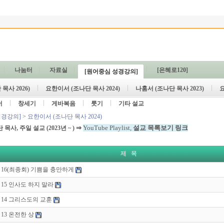
나눔터
자료실
[은혜로120]
[원어중심 성경강의]
목사 2026)
요한이서 (조나단 목사 2024)
나훔서 (조나단 목사 2023)
요
서
창세기
게바복음
룻기
기타 설교
성경강의]
>
요한이서 (조나단 목사 2024)
⇒
YouTube Playlist,
설교 목록보기 링크
단 목사, 주일 설교
(2023년 ~ )
제 목
16(최종회) 기쁨을 충만하게
15 인사도 하지 말라
14 그리스도의 교훈
13 온전한 상