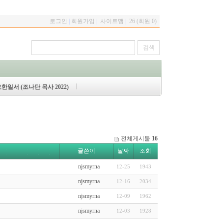
로그인
|
회원가입
|
사이트맵
|
26 (회원 0)
한일서 (조나단 목사 2022)
전체게시물
16
글쓴이
날짜
조회
njsmyrna
12-25
1943
njsmyrna
12-16
2034
njsmyrna
12-09
1962
njsmyrna
12-03
1928