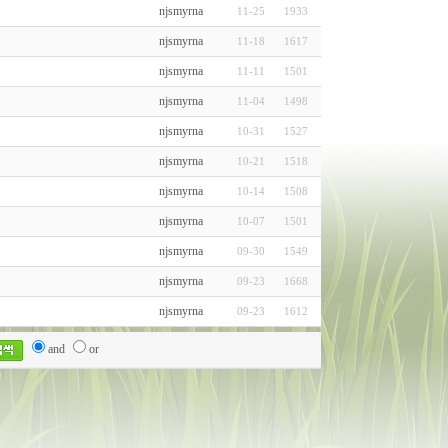
njsmyrna
11-25
1933
njsmyrna
11-18
1617
njsmyrna
11-11
1501
njsmyrna
11-04
1498
njsmyrna
10-31
1527
njsmyrna
10-21
1518
njsmyrna
10-14
1508
njsmyrna
10-07
1501
njsmyrna
09-30
1549
njsmyrna
09-23
1668
njsmyrna
09-23
1612
and
or