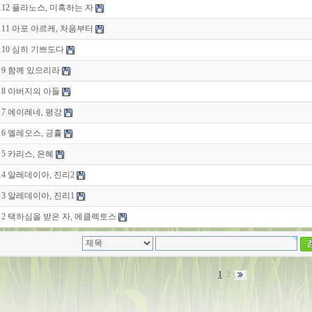
12 플라노스, 미혹하는 자
11 아포 아르케, 처음부터
10 심히 기쁘도다
9 함께 있으리라
8 아버지의 아들
7 에이레네, 평강
6 엘레오스, 긍휼
5 카리스, 은혜
4 알레데이아, 진리2
3 알레데이아, 진리1
2 택하심을 받은 자, 에클렉토스
1
2