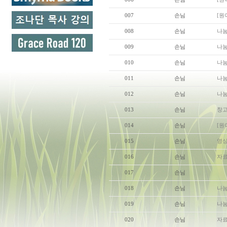
007
손님
[원
008
손님
나눔
009
손님
나눔
010
손님
나눔
011
손님
나눔
012
손님
나눔
013
손님
창고
014
손님
[원
015
손님
영상
016
손님
자료실
017
손님
018
손님
나눔
019
손님
나눔
020
손님
자료실