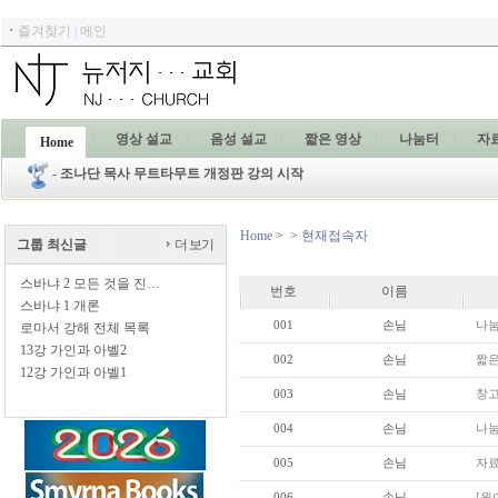
ㆍ
즐겨찾기
|
메인
영상 설교
음성 설교
짧은 영상
나눔터
자
Home
-
조나단 목사 무트타무트 개정판 강의 시작
Home
>
>
현재접속자
그룹 최신글
더 보기
스바냐 2 모든 것을 진…
번호
이름
스바냐 1 개론
001
손님
나눔
로마서 강해 전체 목록
13강 가인과 아벨2
002
손님
짧은 
12강 가인과 아벨1
003
손님
창고
004
손님
나눔
005
손님
자료실
006
손님
[원