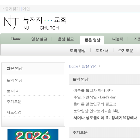
ㆍ
즐겨찾기
|
메인
Home
영상 설교
음성 설교
나눔터
자
짧은 영상
토막 영상
로 마 서
주기도문
Home
>
짧은 영상
>
짧은 영상
토막 영상
토막 영상
예수를 뵙고자 하나이다
로 마 서
주일과 안식일 - Lord's day
주기도문
올바른 말씀연구의 필요성
토막영상 연속보기 - 총 14편
사도신경
서머나 성도들이여!!! - 창세기29강에서
주기도문