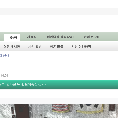
자료실
[원어중심 성경강의]
[은혜로120]
나눔터
회원 게시판
사진 앨범
퍼온 글들
김성수 찬양곡
회 안내
 03:53
부 (조나단 목사, 원어중심 강의)