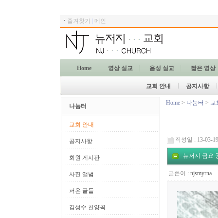
ㆍ
즐겨찾기
|
메인
Home
영상 설교
음성 설교
짧은 영상
교회 안내
공지사항
Home
>
나눔터
>
교
나눔터
교회 안내
작성일 : 13-03-19
공지사항
뉴저지 금요 공
회원 게시판
글쓴이 :
njsmyrna
사진 앨범
퍼온 글들
김성수 찬양곡