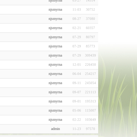
njsmyrna
03-27
14514
njsmyrna
11-03
30752
njsmyrna
08-27
37080
njsmyrna
02-21
60357
njsmyrna
07-29
80797
njsmyrna
07-29
85773
njsmyrna
07-29
309439
njsmyrna
12-01
226450
njsmyrna
06-04
254217
njsmyrna
09-11
245054
njsmyrna
09-07
221113
njsmyrna
09-01
195313
njsmyrna
05-06
115007
njsmyrna
02-22
103649
admin
11-23
97570