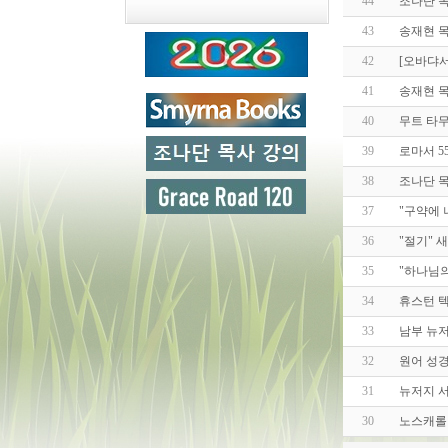
44
조나단 
43
송재현 
42
[오바댜서
41
송재현 목
40
무트 타
39
로마서 5
38
조나단 목
37
"구약에 
36
"절기" 
35
"하나님의
34
휴스턴 텍사
33
남부 뉴
32
원어 성경
31
뉴저지 
30
노스캐롤