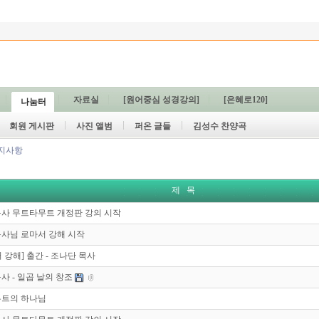
자료실
[원어중심 성경강의]
[은혜로120]
나눔터
회원 게시판
사진 앨범
퍼온 글들
김성수 찬양곡
지사항
제 목
목사 무트타무트 개정판 강의 시작
목사님 로마서 강해 시작
 강해] 출간 - 조나단 목사
사 - 일곱 날의 창조
무트의 하나님