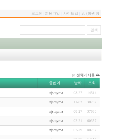
로그인
|
회원가입
|
사이트맵
|
28 (회원 0)
전체게시물
44
글쓴이
날짜
조회
njsmyrna
03-27
14514
njsmyrna
11-03
30752
njsmyrna
08-27
37080
njsmyrna
02-21
60357
njsmyrna
07-29
80797