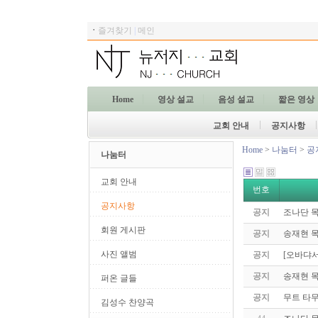
ㆍ
즐겨찾기
|
메인
Home
영상 설교
음성 설교
짧은 영상
교회 안내
공지사항
Home
>
나눔터
>
공
나눔터
교회 안내
번호
공지사항
공지
조나단 
회원 게시판
공지
송재현 
사진 앨범
공지
[오바댜서
공지
송재현 목
퍼온 글들
공지
무트 타
김성수 찬양곡