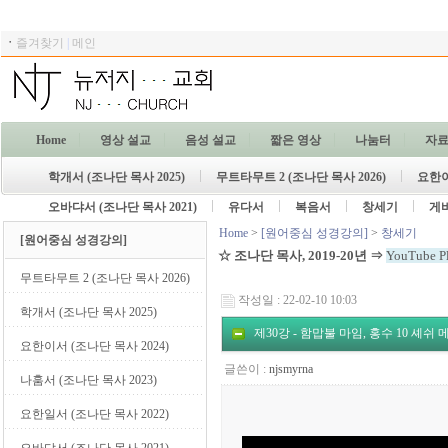
ㆍ
즐겨찾기
|
메인
Home
영상 설교
음성 설교
짧은 영상
나눔터
자
학개서 (조나단 목사 2025)
무트타무트 2 (조나단 목사 2026)
요한이
오바댜서 (조나단 목사 2021)
유다서
복음서
창세기
게
Home
>
[원어중심 성경강의]
>
창세기
[원어중심 성경강의]
☆ 조나단
목사, 2019-20년
⇒
YouTube Pl
무트타무트 2 (조나단 목사 2026)
작성일 : 22-02-10 10:03
학개서 (조나단 목사 2025)
제30강 - 함맙불 마임, 홍수 10 셰쉬 
요한이서 (조나단 목사 2024)
글쓴이 :
njsmyrna
나훔서 (조나단 목사 2023)
요한일서 (조나단 목사 2022)