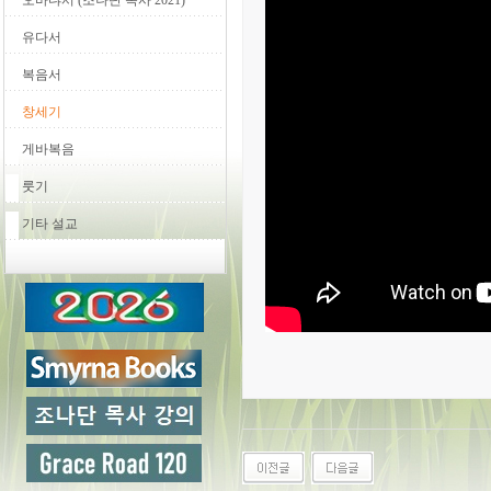
오바댜서 (조나단 목사 2021)
유다서
복음서
창세기
게바복음
룻기
기타 설교