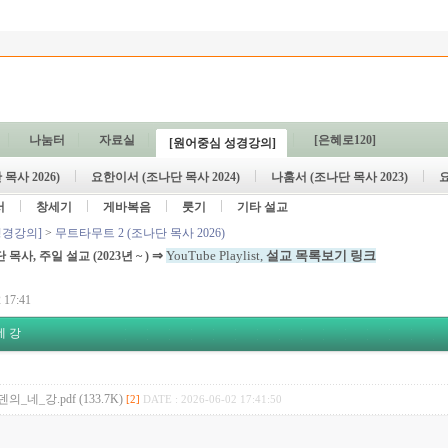
나눔터
자료실
[은혜로120]
[원어중심 성경강의]
목사 2026)
요한이서 (조나단 목사 2024)
나훔서 (조나단 목사 2023)
요
서
창세기
게바복음
룻기
기타 설교
성경강의]
>
무트타무트 2 (조나단 목사 2026)
⇒
YouTube Playlist,
설교 목록보기 링크
단 목사, 주일 설교
(2023년 ~ )
 17:41
네 강
의_네_강.pdf (133.7K)
[2]
DATE : 2026-06-02 17:41:50