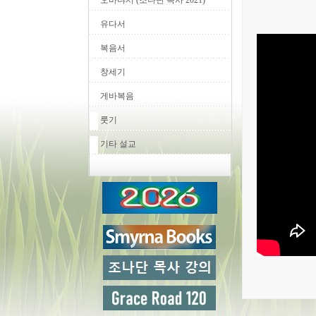
오바댜서 (조나단 목사 2021)
유다서
복음서
창세기
게바복음
룻기
기타 설교