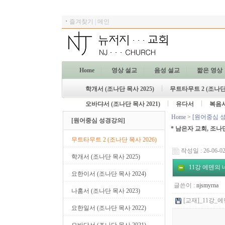
ㆍ
즐겨찾기
|
메인
Home
영상 설교
음성 설교
짧은 영상
학개서 (조나단 목사 2025)
무트타무트 2 (조나단 
오바댜서 (조나단 목사 2021)
유다서
복음
Home
>
[원어중심 
[원어중심 성경강의]
* 남은자 교회, 조나
무트타무트 2 (조나단 목사 2026)
작성일 : 26-06-02
학개서 (조나단 목사 2025)
11강 에덴의 
요한이서 (조나단 목사 2024)
글쓴이 :
njsmyrna
나훔서 (조나단 목사 2023)
[교재]_11강_에덴
요한일서 (조나단 목사 2022)