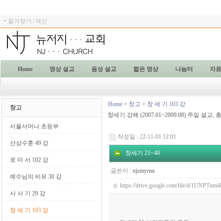
ㆍ
즐겨찾기
|
메인
Home
영상 설교
음성 설교
짧은 영상
나눔터
자
Home
>
창고
>
창 세 기 103 강
창고
창세기 강해 (2007.01~2009.08) 주일 설교
, 
서울서머나 초등부
작성일 : 22-11-01 12:01
산상수훈 49 강
창세기 21~40
로 마 서 102 강
글쓴이 :
njsmyrna
예수님의 비유 30 강
https://drive.google.com/file/d/1UNP
사 사 기 29 강
창 세 기 103 강