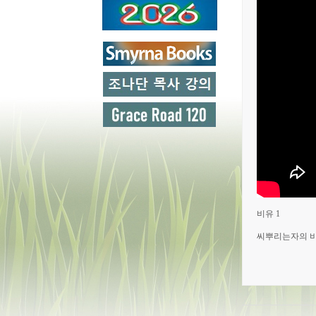
비유 1
씨뿌리는자의 비유 