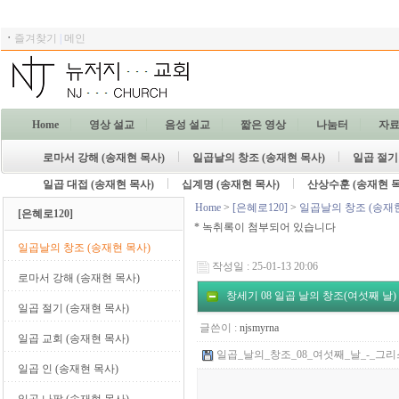
ㆍ
즐겨찾기
|
메인
Home
영상 설교
음성 설교
짧은 영상
나눔터
자
로마서 강해 (송재현 목사)
일곱날의 창조 (송재현 목사)
일곱 절기
일곱 대접 (송재현 목사)
십계명 (송재현 목사)
산상수훈 (송재현 
Home
>
[은혜로120]
>
일곱날의 창조 (송재현
[은혜로120]
* 녹취록이 첨부되어 있습니다
일곱날의 창조 (송재현 목사)
작성일 : 25-01-13 20:06
로마서 강해 (송재현 목사)
창세기 08 일곱 날의 창조(여섯째 날)
일곱 절기 (송재현 목사)
글쓴이 :
njsmyrna
일곱 교회 (송재현 목사)
일곱_날의_창조_08_여섯째_날_-_그리스
일곱 인 (송재현 목사)