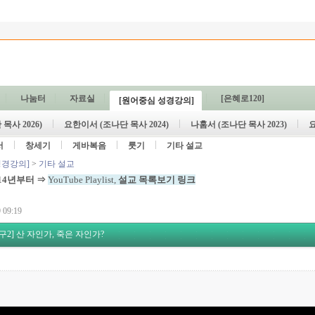
나눔터
자료실
[은혜로120]
[원어중심 성경강의]
목사 2026)
요한이서 (조나단 목사 2024)
나훔서 (조나단 목사 2023)
요
서
창세기
게바복음
룻기
기타 설교
성경강의]
>
기타 설교
014년부터 ⇒
YouTube Playlist,
설교 목록보기 링크
 09:19
2] 산 자인가, 죽은 자인가?