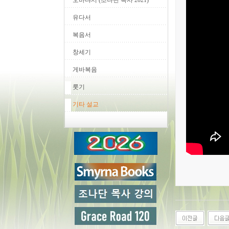
오바댜서 (조나단 목사 2021)
유다서
복음서
창세기
게바복음
룻기
기타 설교