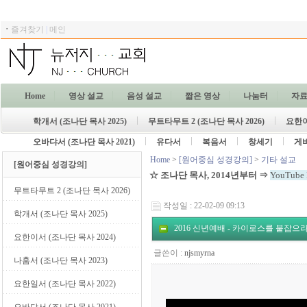
ㆍ
즐겨찾기
|
메인
Home
영상 설교
음성 설교
짧은 영상
나눔터
자
학개서 (조나단 목사 2025)
무트타무트 2 (조나단 목사 2026)
요한이
오바댜서 (조나단 목사 2021)
유다서
복음서
창세기
게
Home
>
[원어중심 성경강의]
>
기타 설교
[원어중심 성경강의]
☆ 조나단 목사, 2014년부터 ⇒
YouTube P
무트타무트 2 (조나단 목사 2026)
작성일 : 22-02-09 09:13
학개서 (조나단 목사 2025)
2016 신년예배 - 카이로스를 붙잡으
요한이서 (조나단 목사 2024)
글쓴이 :
njsmyrna
나훔서 (조나단 목사 2023)
요한일서 (조나단 목사 2022)