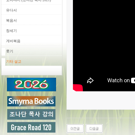
오바댜서 (조나단 목사 2021)
유다서
복음서
창세기
게바복음
룻기
기타 설교