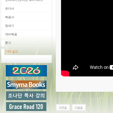
오바댜서 (조나단 목사 2021)
유다서
복음서
창세기
게바복음
룻기
기타 설교