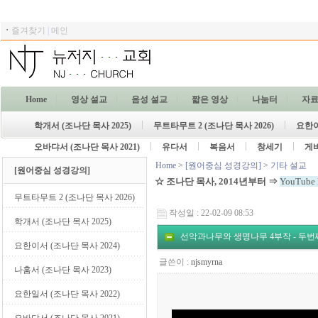
ㆍ
즐겨찾기
|
메인
Home
영상 설교
음성 설교
짧은 영상
나눔터
자
학개서 (조나단 목사 2025)
무트타무트 2 (조나단 목사 2026)
요한이
오바댜서 (조나단 목사 2021)
유다서
복음서
창세기
게
Home
>
[원어중심 성경강의]
>
기타 설교
[원어중심 성경강의]
☆ 조나단 목사, 2014년부터 ⇒
YouTube P
무트타무트 2 (조나단 목사 2026)
작성일 : 22-02-09 08:53
학개서 (조나단 목사 2025)
선악과나무와 생명나무 4부작 - 두번
요한이서 (조나단 목사 2024)
글쓴이 :
njsmyrna
나훔서 (조나단 목사 2023)
요한일서 (조나단 목사 2022)